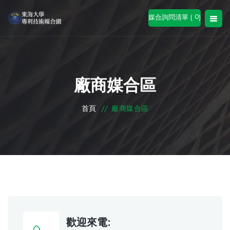
0
媒合詢問清單 (
)
廠商媒合區
首頁
//
廠商媒合區
歡迎來電: