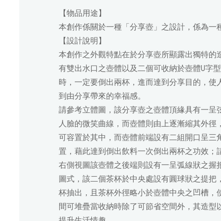
【物品用途】
本創作係關於一種「分享壺」之設計，係為一
【設計說明】
本創作之外觀特點在於分享壺所顯露出獨特的
有雙出水口之壺體以及二個可收納於壺體U字
時，一定要倒出兩杯，進而達到分享目的，使
到由分享帶來的幸福感。
請參考立體圖，該分享壺之壺體頂緣具有一呈
人臉的微笑曲線，而壺體則由上逐漸縮其外徑
可容置於其中，而壺體前端設有二組開口呈三
置，藉此達到倒出飲料一次倒出兩杯之功效；
右側視圖該壺體之後端則設有一呈弧線狀之握
圖式，該二個茶杯於中央處設有圓球狀之提把
杯抽出，且茶杯外徑略小於壺體中央之凹槽，
間可堆疊當收納時除了可節省空間外，其造型
提升生活情趣。