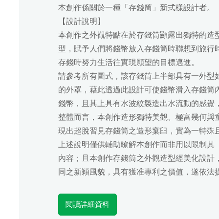
本創作係關於一種「存錢筒」新式樣設計者。
【設計說明】
本創作之外觀特點在於存錢筒顯露出獨特的造
型，賦予人們將錢幣放入存錢筒時聯想到旅行
存錢時努力生活往實現願望的目標邁進。
請參考所有圖式，該存錢筒上半部具有一外型
的外罩，藉此透過此設計可使錢幣滑入存錢筒
錢幣，且其上具有水波紋製造出水流動的感覺
整體而言，本創作造形獨特美觀、極富幾何與
現出超脫習見存錢筒之造形窠臼，實為一特殊
上述說明僅供輔助瞭解本創作而非用以限制其
內容；且本創作存錢筒之外觀造型經美化設計
同之新穎風貌，具有獲准專利之價值，遂依法
閱讀詳細資料