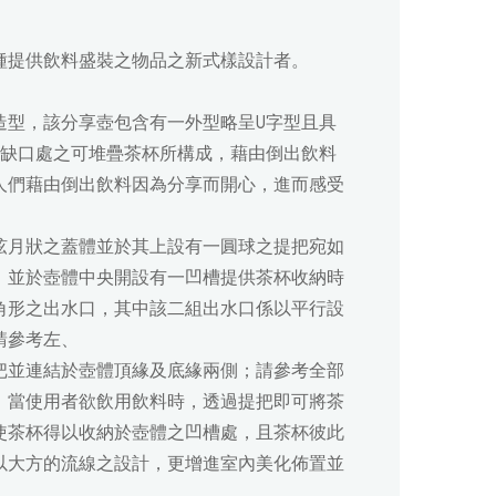
種提供飲料盛裝之物品之新式樣設計者。
造型，該分享壺包含有一外型略呈U字型且具
型缺口處之可堆疊茶杯所構成，藉由倒出飲料
人們藉由倒出飲料因為分享而開心，進而感受
弦月狀之蓋體並於其上設有一圓球之提把宛如
，並於壺體中央開設有一凹槽提供茶杯收納時
角形之出水口，其中該二組出水口係以平行設
請參考左、
把並連結於壺體頂緣及底緣兩側；請參考全部
，當使用者欲飲用飲料時，透過提把即可將茶
使茶杯得以收納於壺體之凹槽處，且茶杯彼此
以大方的流線之設計，更增進室內美化佈置並