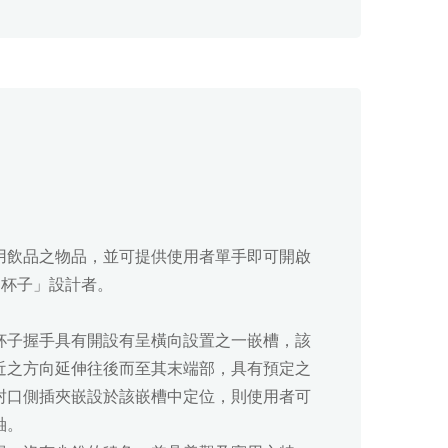
用飲品之物品，並可提供使用者單手即可開啟
「杯子」設計者。
杯子握手具有開設有呈橫向設置之一嵌槽，該
近之方向延伸往後而至其末端部，具有預定之
封口側插夾嵌設於該嵌槽中定位，則使用者可
軸。