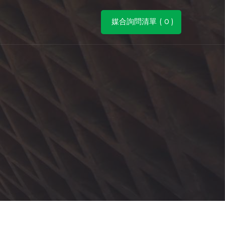
媒合詢問清單 (
0
)