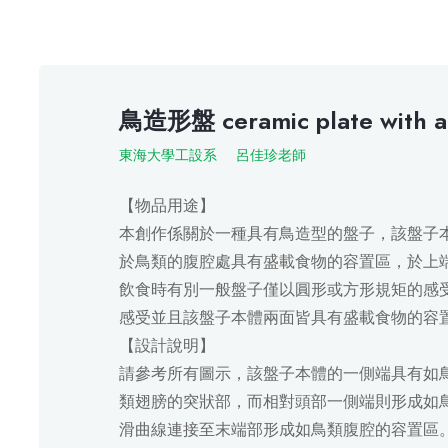
鳥造形盤 ceramic plate with a 
東海大學工設系
呂佳珍老師
【物品用途】
本創作係關於一種具有鳥造型的盤子，該盤子
於鳥類的腹腔處具有盛載食物的容置區，於上
飲食時有別一般盤子僅以圓形或方形規矩的感
感受並且該盤子本體兩面皆具有盛載食物的容
【設計說明】
請參考所有圖示，該盤子本體的一側端具有如
類翅膀的突狀部，而相對頭部一側端則形成如
滑曲線連接至末端部形成如鳥類腹腔的容置區