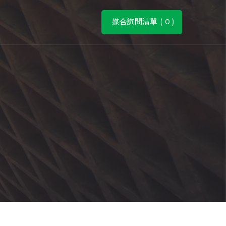
媒合詢問清單 (
0
)