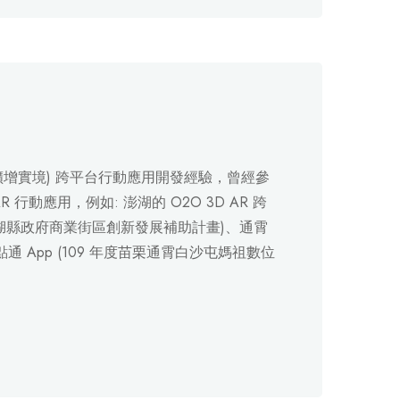
lity，擴增實境) 跨平台行動應用開發經驗，曾經參
行動應用，例如: 澎湖的 O2O 3D AR 跨
 年度澎湖縣政府商業街區創新發展補助計畫)、通霄
e 點通 App (109 年度苗栗通霄白沙屯媽祖數位
。