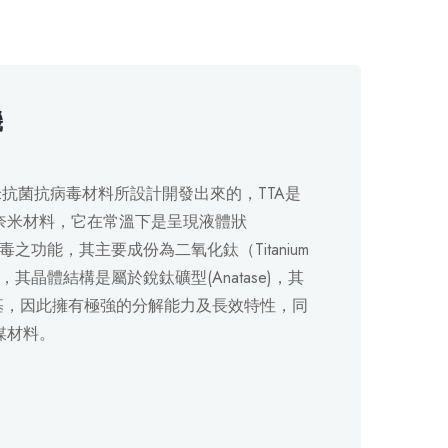
機
米抗菌抗病毒材料所設計開發出來的，TTA是
奈米材料，它在常溫下是呈現液體狀
毒之功能，其主要成份為二氧化鈦（Titanium
料，其晶體結構是屬於銳鈦礦型(Anatase)，其
由基，因此擁有極強的分解能力及長效特性，同
媒材料。