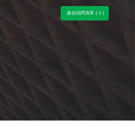
媒合詢問清單 (
0
)