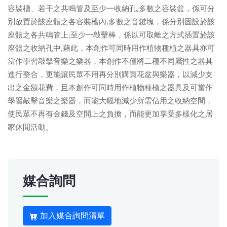
容裝槽、若干之共鳴管及至少一收納孔;多數之容裝盆，係可分
別放置於該座體之各容裝槽內;多數之音鍵塊，係分別固設於該
座體之各共鳴管上;至少一敲擊棒，係以可取離之方式插置於該
座體之收納孔中;藉此，本創作可同時用作植物種植之器具亦可
當作學習敲擊音樂之樂器，本創作不僅將二種不同屬性之器具
進行整合，更能讓民眾不用再分別購買花盆與樂器，以減少支
出之金額花費，且本創作可同時用作植物種植之器具及可當作
學習敲擊音樂之樂器，而能大幅地減少所需佔用之收納空間，
使民眾不再有金錢及空間上之負擔，而能更加享受多樣化之居
家休閒活動。
媒合詢問
加入媒合詢問清單