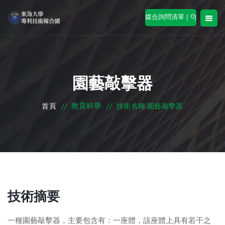
0
媒合詢問清單 (
)
園藝敲擊器
教育科學
首頁
//
//
技術名稱:園藝敲擊器
技術摘要
一種園藝敲擊器，主要包含有：一座體，該座體上具有若干之