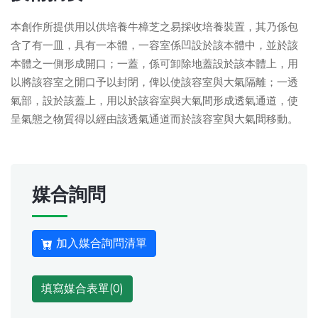
本創作所提供用以供培養牛樟芝之易採收培養裝置，其乃係包
含了有一皿，具有一本體，一容室係凹設於該本體中，並於該
本體之一側形成開口；一蓋，係可卸除地蓋設於該本體上，用
以將該容室之開口予以封閉，俾以使該容室與大氣隔離；一透
氣部，設於該蓋上，用以於該容室與大氣間形成透氣通道，使
呈氣態之物質得以經由該透氣通道而於該容室與大氣間移動。
媒合詢問
加入媒合詢問清單
填寫媒合表單(
0
)