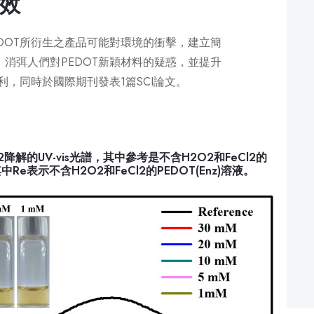
效
DOT所衍生之產品可能對環境的衝擊，建立簡
消弭人們對PEDOT新穎材料的疑惑，並提升
利，同時於國際期刊發表1篇SCI論文。
l2降解的UV-vis光譜，其中參考是不含H2O2和FeCl2的
Re表示不含H2O2和FeCl2的PEDOT(Enz)溶液。