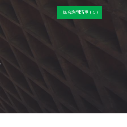
媒合詢問清單 (
0
)
法