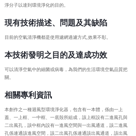
淨分子以達到環境淨化的目的。
現有技術描述、問題及其缺陷
目前的空氣清淨機都是使用濾網過濾方式,效果不彰。
本技術發明之目的及達成功效
可以清淨空氣中的細菌或病毒，為我們的生活環境空氣品質把
關。
相關專利資訊
本創作之一種迴風型環境淨化器，包含有一本體，係由一上
蓋、一上框、一中框、一底殼所組成，該上框設有二進風孔與
二出風孔，該中框內設有一進風空間與一出風通道，該二進風
孔係連通該進風空間，該二出風孔係連通該出風通道，該出風