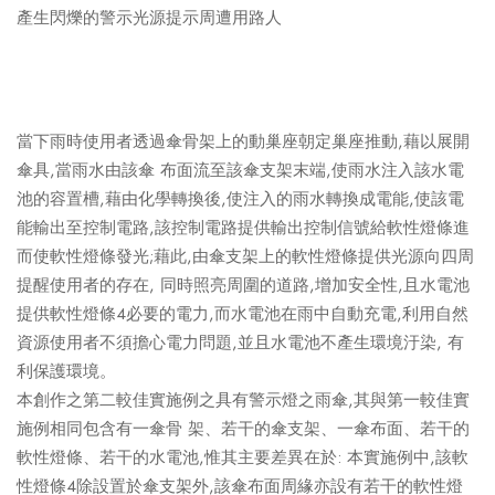
產生閃爍的警示光源提示周遭用路人
當下雨時使用者透過傘骨架上的動巢座朝定巢座推動,藉以展開
傘具,當雨水由該傘 布面流至該傘支架末端,使雨水注入該水電
池的容置槽,藉由化學轉換後,使注入的雨水轉換成電能,使該電
能輸出至控制電路,該控制電路提供輸出控制信號給軟性燈條進
而使軟性燈條發光;藉此,由傘支架上的軟性燈條提供光源向四周
提醒使用者的存在, 同時照亮周圍的道路,增加安全性,且水電池
提供軟性燈條4必要的電力,而水電池在雨中自動充電,利用自然
資源使用者不須擔心電力問題,並且水電池不產生環境汙染, 有
利保護環境。
本創作之第二較佳實施例之具有警示燈之雨傘,其與第一較佳實
施例相同包含有一傘骨 架、若干的傘支架、一傘布面、若干的
軟性燈條、若干的水電池,惟其主要差異在於: 本實施例中,該軟
性燈條4除設置於傘支架外,該傘布面周緣亦設有若干的軟性燈