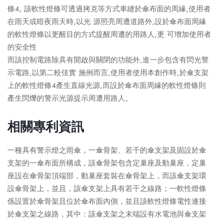
條4, 該軟性燈條可透過拷克等方式車縫於傘布面的周緣,使用者
在雨天或暗夜雨天時,以光 源照亮周遭道路外,設於傘布面周緣
的軟性燈條以更醒目的方式提醒周遭的用路人,更 可增加使用者
的安全性
而該控制電路除具有開啟與關閉的功能外,進一步包含有閃光警
示電路,以第二較佳實 施例而言,使用者使用本創作時,於傘支架
上的軟性燈條4產生直線光源,而設於傘布面周緣的軟性燈條則
產生閃爍的警示光源提示周遭用路人。
相關專利資訊
一種具有警示燈之雨傘，一傘骨架、若干的傘支架及固設於傘
支架的一傘布面所構成，該傘骨架包含定巢座及動巢座，定巢
座設在傘骨架頂端部，動巢座套裝在傘骨架上，而該傘支架環
設傘骨架上，並且，該傘支架上具有若干之線路；一軟性燈條
係設置於傘骨架且位於傘布面內側，並且該軟性燈條電性連接
於傘支架之線路，其中：該傘支架之末端設有水電池與傘支架