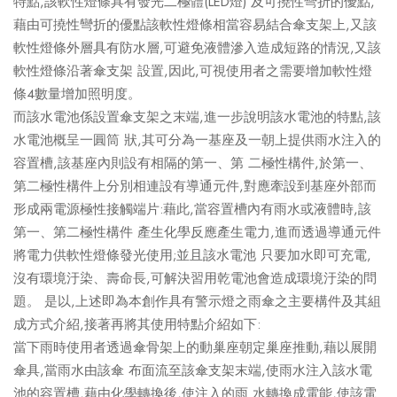
特點,該軟性燈條具有發光二極體(LED燈) 及可撓性彎折的優點,
藉由可撓性彎折的優點該軟性燈條相當容易結合傘支架上,又該
軟性燈條外層具有防水層,可避免液體滲入造成短路的情況,又該
軟性燈條沿著傘支架 設置,因此,可視使用者之需要增加軟性燈
條4數量增加照明度。
而該水電池係設置傘支架之末端,進一步說明該水電池的特點,該
水電池概呈一圓筒 狀,其可分為一基座及一朝上提供雨水注入的
容置槽,該基座內則設有相隔的第一、第 二極性構件,於第一、
第二極性構件上分別相連設有導通元件,對應牽設到基座外部而
形成兩電源極性接觸端片:藉此,當容置槽內有雨水或液體時,該
第一、第二極性構件 產生化學反應產生電力,進而透過導通元件
將電力供軟性燈條發光使用;並且該水電池 只要加水即可充電,
沒有環境汙染、壽命長,可解決習用乾電池會造成環境汙染的問
題。 是以,上述即為本創作具有警示燈之雨傘之主要構件及其組
成方式介紹,接著再將其使用特點介紹如下:
當下雨時使用者透過傘骨架上的動巢座朝定巢座推動,藉以展開
傘具,當雨水由該傘 布面流至該傘支架末端,使雨水注入該水電
池的容置槽,藉由化學轉換後,使注入的雨 水轉換成電能,使該電