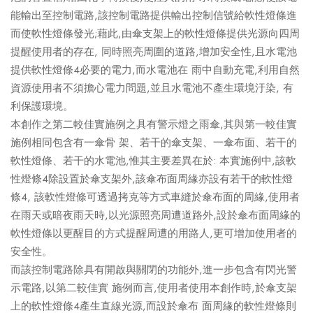
能輸出至控制電路,該控制電路提供輸出控制信號給軟性燈條進
而使軟性燈條發光;藉此,由傘支架上的軟性燈條提供光源向四周
提醒使用者的存在, 同時照亮周圍的道路,增加安全性,且水電池
提供軟性燈條4必要的電力,而水電池在 雨中自動充電,利用自然
資源使用者不須擔心電力問題,並且水電池不產生環境汙染, 有
利保護環境。
本創作之第二較佳實施例之具有警示燈之雨傘,其與第一較佳實
施例相同包含有一傘骨 架、若干的傘支架、一傘布面、若干的
軟性燈條、若干的水電池,惟其主要差異在於: 本實施例中,該軟
性燈條4除設置於傘支架外,該傘布面周緣亦設有若干的軟性燈
條4, 該軟性燈條可透過拷克等方式車縫於傘布面的周緣,使用者
在雨天或暗夜雨天時,以光源照亮周遭道路外,設於傘布面周緣的
軟性燈條以更醒目的方式提醒周遭的用路人,更可增加使用者的
安全性。
而該控制電路除具有開啟與關閉的功能外,進一步包含有閃光警
示電路,以第二較佳實 施例而言,使用者使用本創作時,於傘支架
上的軟性燈條4產生直線光源,而設於傘布 面周緣的軟性燈條則