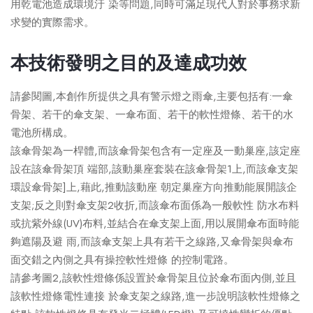
用乾電池造成環境汙 染等問題,同時可滿足現代人對於事務求新
求變的實際需求。
本技術發明之目的及達成功效
請參閱圖,本創作所提供之具有警示燈之雨傘,主要包括有:一傘
骨架、若干的傘支架、一傘布面、若干的軟性燈條、若干的水
電池所構成。
該傘骨架為一桿體,而該傘骨架包含有一定座及一動巢座,該定座
設在該傘骨架頂 端部,該動巢座套裝在該傘骨架1上,而該傘支架
環設傘骨架]上,藉此,推動該動座 朝定巢座方向推動能展開該企
支架;反之則對傘支架2收折,而該傘布面係為一般軟性 防水布料
或抗紫外線(UV)布料,並結合在傘支架上面,用以展開傘布面時能
夠遮陽及避 雨,而該傘支架上具有若干之線路,又傘骨架與傘布
面交錯之內側之具有操控軟性燈條 的控制電路。
請參考圖2,該軟性燈條係設置於傘骨架且位於傘布面內側,並且
該軟性燈條電性連接 於傘支架之線路,進一步說明該軟性燈條之