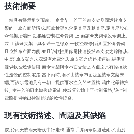
技術摘要
一種具有警示燈之雨傘,一傘骨架、若干的傘支架及固設於傘支
架的一傘布面所構成,該傘骨架包含定巢座及動巢座,定巢座設在
傘骨架頂端部,動巢座套裝在傘骨架 上,而該傘支架環設傘架上,
並且,該傘支架上具有若干之線路;一軟性燈條係設 置於傘骨架
且位於傘布面內側,並且該軟性燈條電性連接於傘支架之線路,其
中:該 傘支架之末端設有水電池與傘支架之線路相連結,提供電
源供軟性燈條使用,而傘骨架與傘布面交錯之內側之具有操控軟
性燈條的控制電路,當下雨時,雨水由該傘布面流至該傘支架末
端,而該水電池具有一朝上提供雨水注入的容置槽,藉由化學轉換
後, 使注入的雨水轉換成電能,使該電能輸出至控制電路,該控制
電路提供輸出控制信號給軟性燈條。
現有技術描述、問題及其缺陷
按,於雨天或雨天暗夜中行走時,通常手撐雨傘以遮蔽雨水,由於