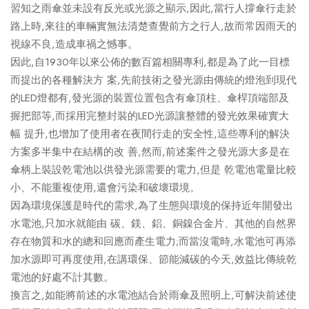
習知之雨傘並未設有反光或光源之顯示,因此,當行人撐傘行走於
路上時,來往的車輛實無法清楚查覺前方之行人,故而常因雨天的
視線不良,造成車禍之憾事。
因此,自1930年以來公佈的數百篇相關專利,都是為了此一目標
而提出的各種解決方 案,先前技術之發光源由傳統的燈泡到現代
的LED燈都有,發光源的裝置位置包含有傘頂柱、傘桿頂端部及
握把部等,而採用完整封裝的LED光源讓整體的發光效果確實大
幅 提升,也增加了使用者在夜間行走的安全性,這些專利的解決
方案多半集中在結構的改 善,然而,前述案件之發光源大多是在
傘柄上裝設乾電池以供發光源需要的電力,但是 乾電池電量比較
小、不能重複使用,還會污染和破壞環境。
因為環境保護是時代的需求,為了生態與環境的保持近年開發出
水電池,只加水就能由 碳、鎂、鋁、銅鎳合金片、其他的自然界
存在物質和水的總和回應而產生電力;而當沒電時,水電池可再添
加水源即可再度使用,在講環保、節能減碳的今天,效益比傳統乾
電池的好處不計其數。
換言之,如能將前述的水電池結合於雨傘及照明上,可解決前述使