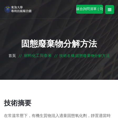
0
媒合詢問清單 (
)
固態廢棄物分解方法
材料化工與奈米
首頁
//
//
技術名稱:固態廢棄物分解方法
技術摘要
在常溫常壓下，有機生質物混入適量固態氧化劑，靜置適當時