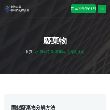
0
媒合詢問清單 (
)
廢棄物
首頁
//
關鍵字為 廢棄物 之專利技術
固態廢棄物分解方法