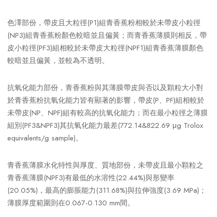
色澤部份，帶皮且大粒徑(P1)組青香蕉粉相較於未帶皮小粒徑
(NP3)組青香蕉粉顏色較暗並且偏黃；而青香蕉薄膜則相反，帶
皮小粒徑(PF3)組相較於未帶皮大粒徑(NPF1)組青香蕉薄膜顏色
較暗並且偏黃，並較為不透明。
抗氧化能力部份，青香蕉粉與其薄膜帶皮與否以及顆粒大小對
於青香蕉粉抗氧化能力皆有顯著的影響，帶皮(P、PF)組相較於
未帶皮(NP、NPF)組有較高的抗氧化能力；而在最小粒徑之薄膜
組別(PF3&NPF3)其抗氧化能力最差(772.14&822.69 μg Trolox
equivalents/g sample)。
青香蕉薄膜水化特性與厚度、質地部份，未帶皮且最小顆粒之
青香蕉薄膜(NPF3)有最低的水溶性(22.44%)與形變率
(20.05%)，最高的膨脹能力(311.68%)與拉伸強度(3.69 MPa)；
薄膜厚度範圍則在0.067-0.130 mm間。