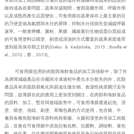
季節性加上商品轉經市場所需的儲存與運輸時使蔬果的品質的
維持成為首要問題，蔬果存儲期間，會因蒸騰作用、呼吸作用
以及成熟而產生品質變化，可食用膜在蔬果保存上最主要的目
的乃便是做為氣體與水分的屏障，抑制水分得損失並減緩呼吸
速率。一般會將蠟、澱粉、果膠、纖維素衍生物或蛋白質組成
的可食用塗料以噴塗、刷塗或浸漬的方式覆蓋於蔬果表面進而
達到延長保存期之目的(Galus & Kadzińska, 2015；Bonilla et
al., 2012；蔡，2013)。
可食用膜也用於肉類與海鮮食品的加工與保鮮中，除了作
為屏障減緩產品在冷藏與冷凍過程中產生水分散失的外，此類
產品具有高脂肪易氧化與易滋生微生物、食源性病原菌汙染等
問題，故薄膜在此的應用上更加受到關注，在肉類和海鮮食品
的原料、加工、暫存與後端販售中，可食用薄膜通過起泡、浸
塗、噴塗、澆鑄、刷塗、單獨包裹的方式使用，包含豬、牛、
禽與各種魚類海鮮等原料肉與香腸、火腿和漢堡肉等加工肉製
品，並會在可食用膜中添加抗氧化劑、抗菌劑、調味劑、著色
劑、維生素、益生菌或營養物質有效延長食品的保質期並提升