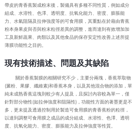
帶皮的青香蕉製成粉末後，製備具有多種不同性質，例如成分
組成、水溶性、色澤、透明度、抗氧化能力、密度、膨脹能
力、水氣阻隔及拉伸強度等的可食用膜，其重點在於藉由青蕉
粉本身果皮與否與粉末粒徑差異的調整，進而達到有效增加加
工及新鮮蔬果、肉類以及其他食品的保存安定性改善上述所提
薄膜功能性之目的。
現有技術描述、問題及其缺陷
關於香蕉製膜的相關研究不少，主要分兩塊，香蕉萃取物
(澱粉、果膠、纖維素)和香蕉本身，以及其他混合物的添加，單
純未成熟香蕉這塊則較少有人提及，且探討內容較為單一，僅
針對部分物性(如拉伸強度和阻隔性)，功能性方面的著墨更是不
多，更未提及透過控制用於製造可食用膜的青香蕉粉的粒徑，
以達到調整可食用膜之成品的成分組成、水溶性、色澤、透明
度、抗氧化能力、密度、膨脹能力及拉伸強度等性質。