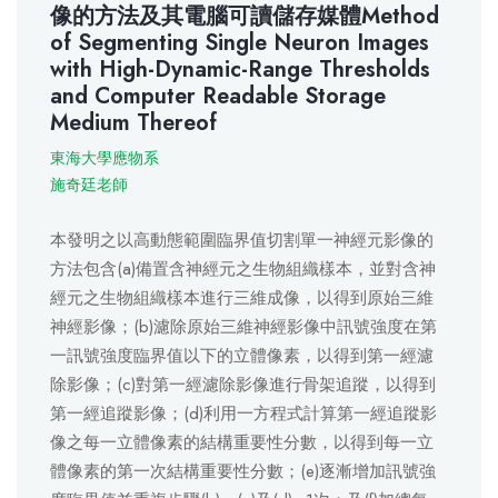
像的方法及其電腦可讀儲存媒體Method
of Segmenting Single Neuron Images
with High-Dynamic-Range Thresholds
and Computer Readable Storage
Medium Thereof
東海大學應物系
施奇廷老師
本發明之以高動態範圍臨界值切割單一神經元影像的
方法包含(a)備置含神經元之生物組織樣本，並對含神
經元之生物組織樣本進行三維成像，以得到原始三維
神經影像；(b)濾除原始三維神經影像中訊號強度在第
一訊號強度臨界值以下的立體像素，以得到第一經濾
除影像；(c)對第一經濾除影像進行骨架追蹤，以得到
第一經追蹤影像；(d)利用一方程式計算第一經追蹤影
像之每一立體像素的結構重要性分數，以得到每一立
體像素的第一次結構重要性分數；(e)逐漸增加訊號強