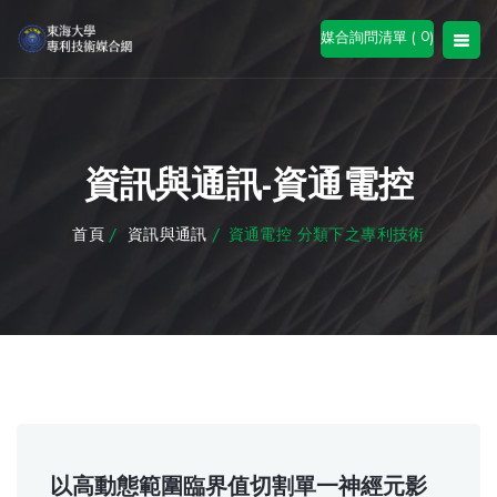
0
媒合詢問清單 (
)
資訊與通訊-資通電控
首頁
/
資訊與通訊
/
資通電控 分類下之專利技術
以高動態範圍臨界值切割單一神經元影