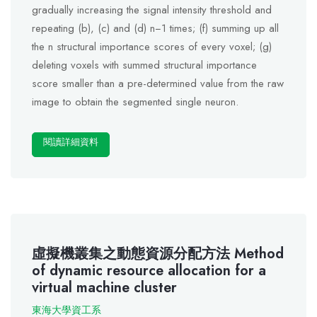
gradually increasing the signal intensity threshold and
repeating (b), (c) and (d) n−1 times; (f) summing up all
the n structural importance scores of every voxel; (g)
deleting voxels with summed structural importance
score smaller than a pre-determined value from the raw
image to obtain the segmented single neuron.
閱讀詳細資料
虛擬機叢集之動態資源分配方法 Method
of dynamic resource allocation for a
virtual machine cluster
東海大學資工系