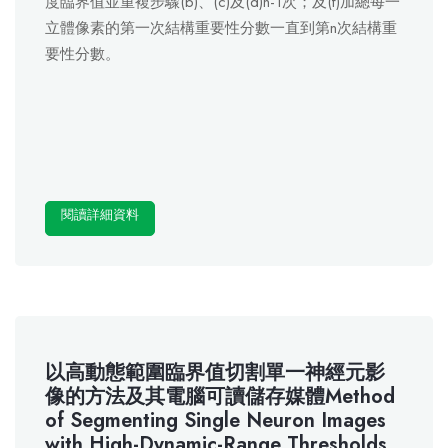
度臨界值並重複步驟(b)、(c)及(d)n-1次；及(f)加總每一
立體像素的第一次結構重要性分數一直到第n次結構重
要性分數。
閱讀詳細資料
以高動態範圍臨界值切割單一神經元影
像的方法及其電腦可讀儲存媒體Method
of Segmenting Single Neuron Images
with High-Dynamic-Range Thresholds