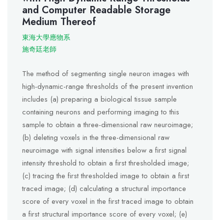
and Computer Readable Storage
Medium Thereof
東海大學應物系
施奇廷老師
The method of segmenting single neuron images with
high-dynamic-range thresholds of the present invention
includes (a) preparing a biological tissue sample
containing neurons and performing imaging to this
sample to obtain a three-dimensional raw neuroimage;
(b) deleting voxels in the three-dimensional raw
neuroimage with signal intensities below a first signal
intensity threshold to obtain a first thresholded image;
(c) tracing the first thresholded image to obtain a first
traced image; (d) calculating a structural importance
score of every voxel in the first traced image to obtain
a first structural importance score of every voxel; (e)