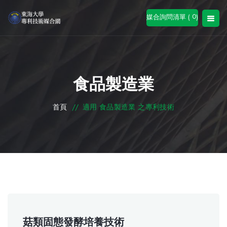
0
媒合詢問清單 (
)
食品製造業
首頁
//
適用 食品製造業 之專利技術
菇類固態發酵培養技術