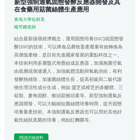
新型強制通氣固態發酵反應器開發及其
在食藥用菇菌絲體生產應用
東海大學化材系
楊芳鏘老師
結合最新循環經濟概念，運用固態培養(SSC)或固態發
酵(SSF)的技術，可以將食品農牧畜產廢棄有效轉換為
高價值產物，是目前先進國家發展的重點科技之一。
本技術利用多層盤式堆疊組成反應器，加濕無菌空氣
由底層或側邊通入，加強氣體流動與氧氣供給，有利
發酵熱移除，加速菌絲體生長，提高初級與二級代謝
物生理活性成分生成，例如:靈芝或樟芝的多醣體、三
萜類、麥角固醇、猴頭菇猴頭素等。新型強制通氣反
應器開發，可以大幅縮短菌絲體培養時間，提升固態
培養量產技術。本強制通氣反應器也可以用於其他好
氣性絲狀真菌的培養，例如紅麴菌等。
閱讀詳細資料