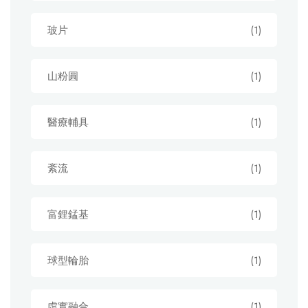
玻片
(1)
山粉圓
(1)
醫療輔具
(1)
紊流
(1)
富鋰錳基
(1)
球型輪胎
(1)
虛實融合
(1)