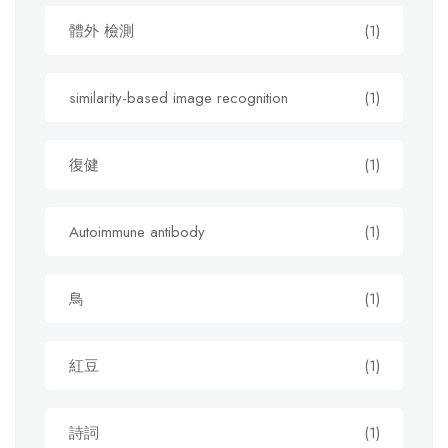
體外 檢測
(1)
similarity-based image recognition
(1)
復健
(1)
Autoimmune antibody
(1)
鳥
(1)
紅豆
(1)
詩詞
(1)