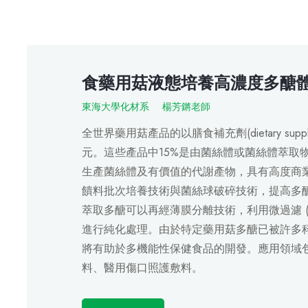
食藥用菇液態培養高濃度多醣
東海大學化材系
楊芳鏘老師
全世界藥用菇產品的以膳食補充劑(dietary sup
元。這些產品中15%是由菌絲體或菌絲體萃取
生產菌絲體及有價值的代謝產物，具有高度商
饋料批次培養技術與菌絲球破碎技術，提高多
萃取多醣可以再經薄膜分離技術，利用微過濾 (microfiltr
進行純化處理。由於特定藥用菇多醣已被許多
將有助於多機能性保健食品的開發。應用領域包
料、醫用傷口照護敷料。