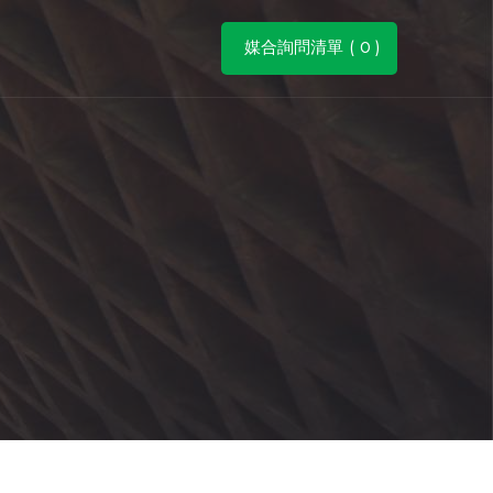
媒合詢問清單 (
0
)