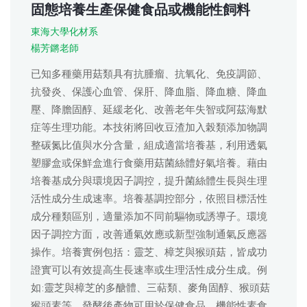
固態培養生產保健食品或機能性飼料
東海大學化材系
楊芳鏘老師
已知多種藥用菇類具有抗腫瘤、抗氧化、免疫調節、
抗發炎、保護心血管、保肝、降血脂、降血糖、降血
壓、降膽固醇、延緩老化、改善老年失智或阿茲海默
症等生理功能。本技術將回收豆渣加入榖類添加物調
整碳氮比值與水分含量，組成適當培養基，利用透氣
塑膠盒或保鮮盒進行食藥用菇菌絲體好氣培養。藉由
培養基成分與環境因子調控，提升菌絲體生長與生理
活性成分生成速率。培養基調控部分，依照目標活性
成分種類區別，適量添加不同前驅物或誘導子。環境
因子調控方面，改善通氣效應或新型強制通氣反應器
操作。培養實例包括：靈芝、樟芝與猴頭菇，皆成功
證實可以有效提高生長速率或生理活性成分生成。例
如:靈芝與樟芝的多醣體、三萜類、麥角固醇、猴頭菇
猴頭素等。發酵後產物可用於保健食品、機能性素食