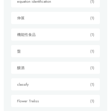
equation identification
(1)
伸展
(1)
機能性食品
(1)
盤
(1)
釀酒
(1)
classify
(1)
Flower Treliss
(1)