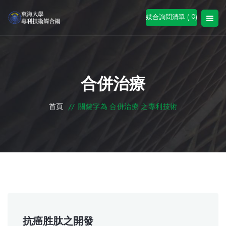
0
媒合詢問清單 (
)
合併治療
首頁
//
關鍵字為 合併治療 之專利技術
抗癌胜肽之開發