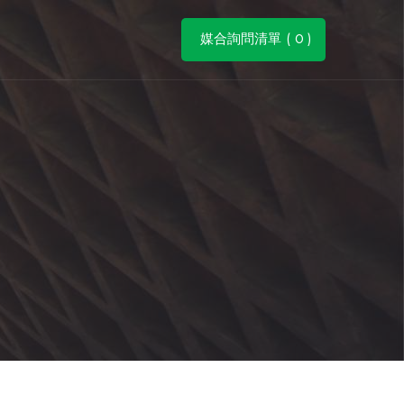
媒合詢問清單 (
0
)