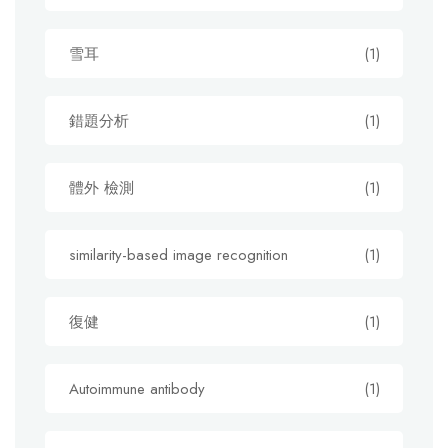
雪耳
(1)
錯題分析
(1)
體外 檢測
(1)
similarity-based image recognition
(1)
復健
(1)
Autoimmune antibody
(1)