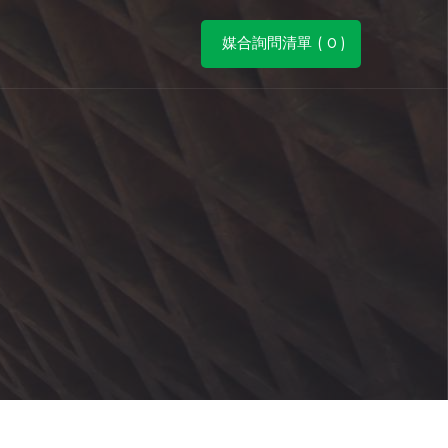
媒合詢問清單 (
0
)