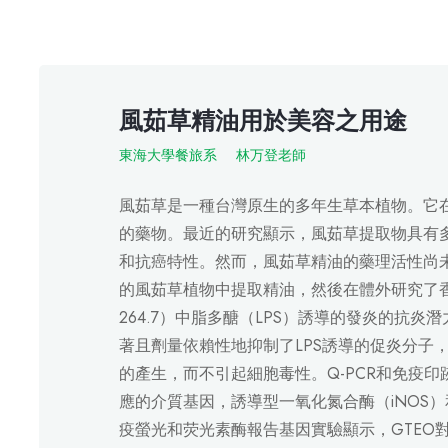
風茹草精油用於美容之用途
東海大學餐旅系
林万登老師
風茹草是一種台灣原生的多年生草本植物。它
的藥物。最近的研究顯示，風茹草提取物具有
和抗癌特性。然而，風茹草精油的藥理活性尚
的風茹草植物中提取精油，然後在體外研究了香
264.7）中脂多醣（LPS）誘導的發炎的抗炎潛力。
著且劑量依賴性地抑制了LPS誘導的促炎分子，
的產生，而不引起細胞毒性。Q-PCR和免疫印
應的介質基因，誘導型一氧化氮合酶（iNOS）和
疫螢光和荧光素酶報告基因實驗顯示，GTEO對i