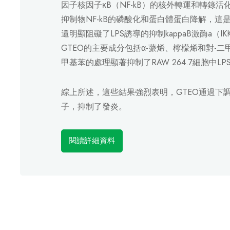
因子核因子κB（NF-kB）的核外轉運和轉錄
抑制物NF-kB的磷酸化和蛋白體蛋白降解，這是
還明顯阻礙了LPS誘導的抑制kappaB激酶a（I
GTEO的主要成分包括α-蒎烯、檸檬烯和對-二
甲基苯的處理顯著抑制了RAW 264.7細胞中L
綜上所述，這些結果強烈表明，GTEO通過下調
子，抑制了發炎。
閱讀詳細資料