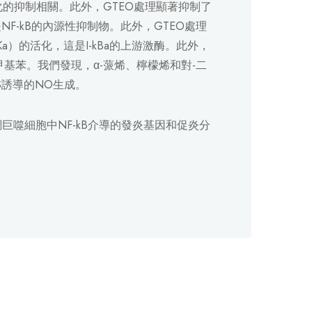
活化的抑制相關。此外，GTEO處理顯著抑制了
NF-kB的內源性抑制物。此外，GTEO處理
KKa）的活化，這是I-kBa的上游激酶。此外，
甲基苯。我們發現，α-蒎烯、檸檬烯和對-二
PS誘導的NO生成。
巨噬細胞中NF-kB介導的發炎基因和促炎分