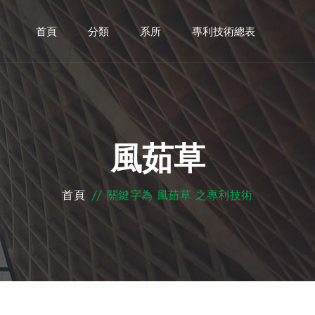
首頁
分類
系所
專利技術總表
風茹草
首頁
//
關鍵字為 風茹草 之專利技術