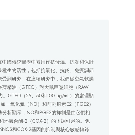
在中國傳統醫學中被用作抗發燒、抗炎和保肝
多種生物活性，包括抗氧化、抗炎、免疫調節
未受到研究。在這項研究中，我們從空氣乾燥
蒲精油（GTEO）對大鼠巨噬細胞（RAW
GTEO（25、50和100 μg/mL）的處理顯
如一氧化氮（NO）和前列腺素E2（PGE2）
跡分析顯示，NO和PGE2的抑制是由它們相
环氧合酶-2（COX-2）的下調引起的。免
NOS和COX-2基因的抑制與核心敏感轉錄