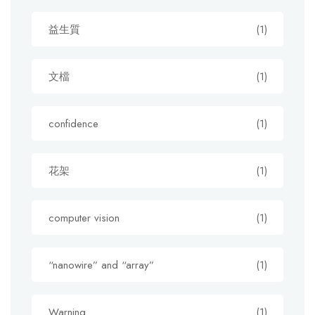
益生質
(1)
文檔
(1)
confidence
(1)
花架
(1)
computer vision
(1)
“nanowire” and “array”
(1)
Warning
(1)