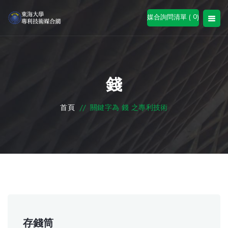
0
媒合詢問清單 (
)
錢
首頁
//
關鍵字為 錢 之專利技術
存錢筒