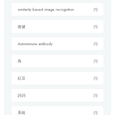
similarity-based image recognition
(1)
復健
(1)
Autoimmune antibody
(1)
鳥
(1)
紅豆
(1)
詩詞
(1)
系統
(1)