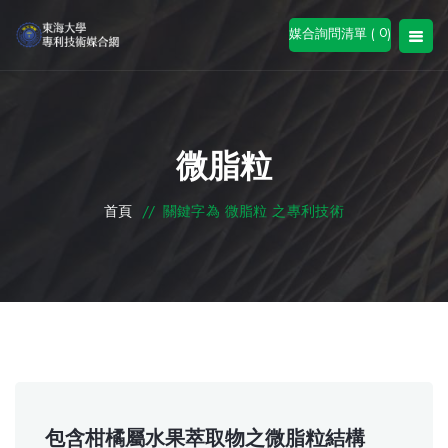
0
媒合詢問清單 (
)
微脂粒
首頁
//
關鍵字為 微脂粒 之專利技術
包含柑橘屬水果萃取物之微脂粒結構